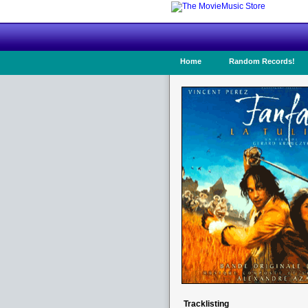
Home
Random Records!
Tracklisting