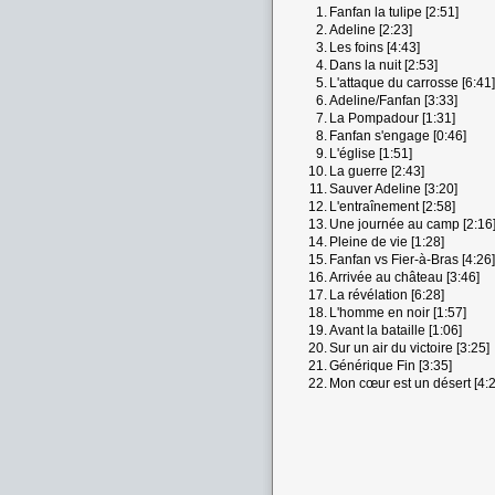
1.
Fanfan la tulipe [2:51]
2.
Adeline [2:23]
3.
Les foins [4:43]
4.
Dans la nuit [2:53]
5.
L'attaque du carrosse [6:41]
6.
Adeline/Fanfan [3:33]
7.
La Pompadour [1:31]
8.
Fanfan s'engage [0:46]
9.
L'église [1:51]
10.
La guerre [2:43]
11.
Sauver Adeline [3:20]
12.
L'entraînement [2:58]
13.
Une journée au camp [2:16
14.
Pleine de vie [1:28]
15.
Fanfan vs Fier-à-Bras [4:26]
16.
Arrivée au château [3:46]
17.
La révélation [6:28]
18.
L'homme en noir [1:57]
19.
Avant la bataille [1:06]
20.
Sur un air du victoire [3:25]
21.
Générique Fin [3:35]
22.
Mon cœur est un désert [4:2