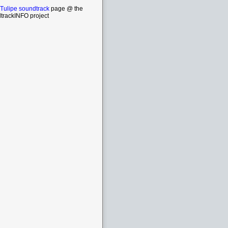
 Tulipe soundtrack
page @ the
trackINFO project