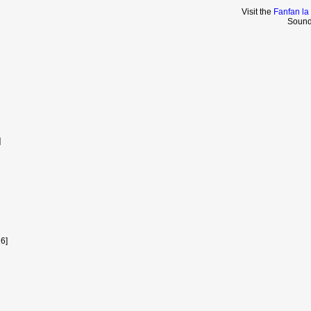
Visit the
Fanfan la
Sound
]
6]