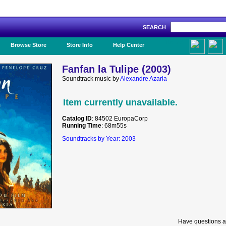
SEARCH
Like Us!
Browse Store
Store Info
Help Center
Fanfan la Tulipe (2003)
Soundtrack music by
Alexandre Azaria
Item currently unavailable.
Catalog ID
: 84502 EuropaCorp
Running Time
: 68m55s
Soundtracks by Year: 2003
Have questions a