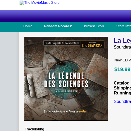
Home
Random Records!
Browse Store
Store Inf
La Le
Soundtr
New CD Pr
$19.99
Catalog 
Shippin
Running
Soundtra
Tracklisting