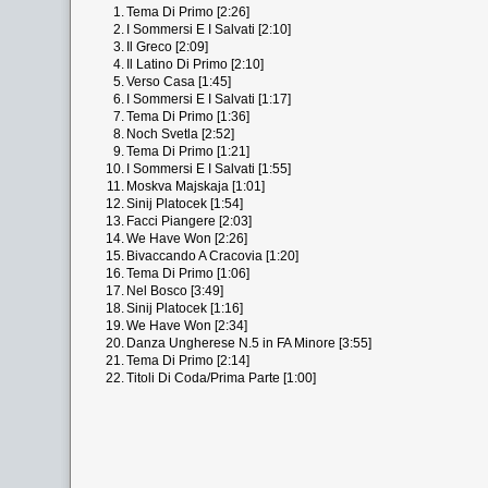
1.
Tema Di Primo [2:26]
2.
I Sommersi E I Salvati [2:10]
3.
Il Greco [2:09]
4.
Il Latino Di Primo [2:10]
5.
Verso Casa [1:45]
6.
I Sommersi E I Salvati [1:17]
7.
Tema Di Primo [1:36]
8.
Noch Svetla [2:52]
9.
Tema Di Primo [1:21]
10.
I Sommersi E I Salvati [1:55]
11.
Moskva Majskaja [1:01]
12.
Sinij Platocek [1:54]
13.
Facci Piangere [2:03]
14.
We Have Won [2:26]
15.
Bivaccando A Cracovia [1:20]
16.
Tema Di Primo [1:06]
17.
Nel Bosco [3:49]
18.
Sinij Platocek [1:16]
19.
We Have Won [2:34]
20.
Danza Ungherese N.5 in FA Minore [3:55]
21.
Tema Di Primo [2:14]
22.
Titoli Di Coda/Prima Parte [1:00]