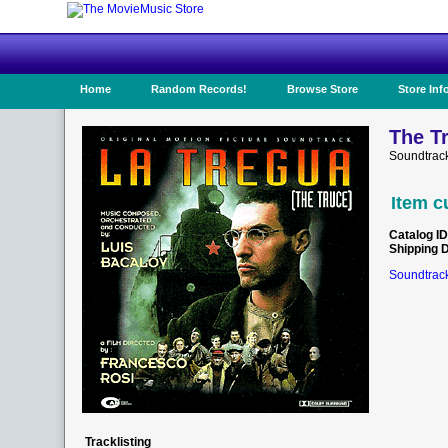
Home
Random Records!
Browse Store
Store Inf
The T
Soundtrac
Item c
Catalog ID
Shipping 
Soundtrack
Tracklisting