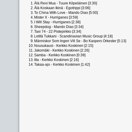
1.
Älä Revi Mua - Tuure Kilpeläinen [3:30]
2.
Älä Koskaan Ikinä - Egotrippi [3:06]
3.
To China With Love - Mando Diao [5:00]
4.
Mister X - Hurriganes [3:59]
5.
I Will Stay - Hurriganes [2:38]
6.
Sheepdog - Mando Diao [3:34]
7.
Taxi 74 - 22 Pistepirkko [3:34]
8.
Letitä Tukkani - Scandinavian Music Group [4:18]
9.
Människor Som Ingen Vill Se - Bo Kaspers Orkester [5:13]
10.
Nousukausi - Kerkko Koskinen [2:15]
11.
Jakomäki - Kerkko Koskinen [2:26]
12.
Samba - Kerkko Koskinen [0:39]
13.
Ilta - Kerkko Koskinen [2:16]
14.
Takaa-ajo - Kerkko Koskinen [1:42]