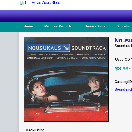
Home
Random Records!
Browse Store
Store Inf
Nousu
Soundtrack
Used CD A
·
$8.99
Catalog ID
Soundtrack
Tracklisting