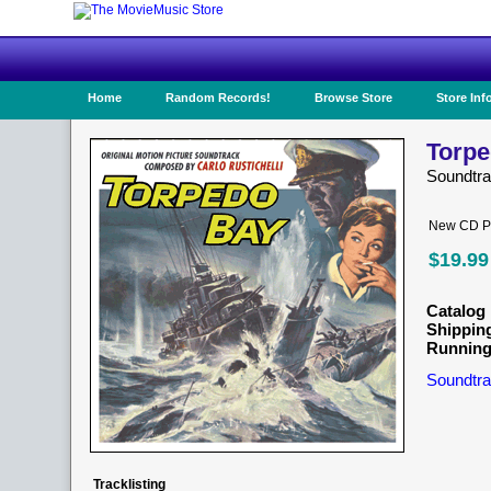
Home
Random Records!
Browse Store
Store Inf
Torpe
Soundtr
New CD Pr
$19.99
Catalog 
Shippin
Running
Soundtra
Tracklisting