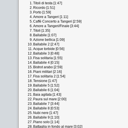
1.
Titoli di testa [1:47]
2.
Ricordo [1:51]
3.
Porto [1:59]
4.
Amore a Tangeri [1:11]
5.
Caffè Concerto a Tangeri [2:59]
6.
Amore a Tangeri/Finale [3:44]
7.
Titoli [1:35]
8.
Ballabile [1:07]
9.
Azione bellica [1:09]
10.
Ballabile 2 [2:47]
11.
Acque torbide [0:56]
12.
Ballabile 3 [0:48]
13.
Fisa solitaria [1:55]
14.
Ballabile 4 [0:15]
15.
Bistrot arabo [2:59]
16.
Piani militari [2:16]
17.
Fisa solitaria 2 [1:54]
18.
Tensione [1:47]
19.
Ballabile 5 [1:52]
20.
Ballabile 6 [1:04]
21.
Baia agitata [1:43]
22.
Paura sul mare [2:00]
23.
Ballabile 7 [3:44]
24.
Ballabile 8 [0:53]
25.
Nubi nere [1:47]
26.
Ballabile 9 [1:10]
27.
Piano solo [1:14]
28.
Battaglia in fondo al mare [3:02]