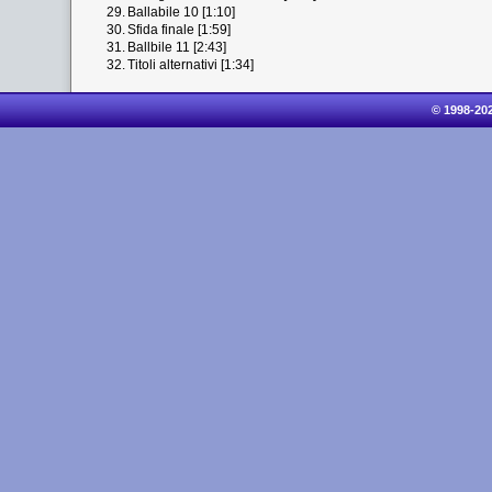
29.
Ballabile 10 [1:10]
30.
Sfida finale [1:59]
31.
Ballbile 11 [2:43]
32.
Titoli alternativi [1:34]
© 1998-20