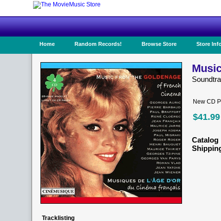
Home
Random Records!
Browse Store
Store Inf
Music
Soundtra
New CD Pr
$41.99
Catalog 
Shippin
Tracklisting