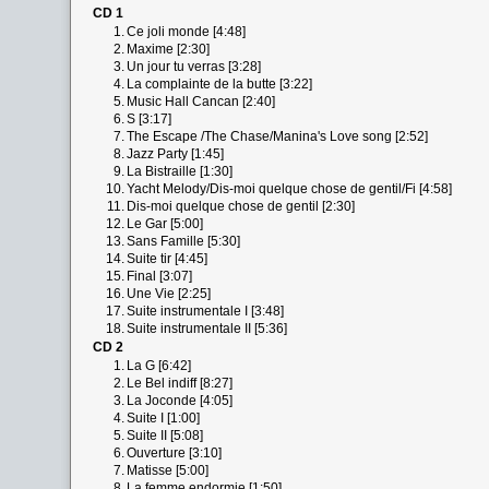
CD 1
1.
Ce joli monde [4:48]
2.
Maxime [2:30]
3.
Un jour tu verras [3:28]
4.
La complainte de la butte [3:22]
5.
Music Hall Cancan [2:40]
6.
S [3:17]
7.
The Escape /The Chase/Manina's Love song [2:52]
8.
Jazz Party [1:45]
9.
La Bistraille [1:30]
10.
Yacht Melody/Dis-moi quelque chose de gentil/Fi [4:58]
11.
Dis-moi quelque chose de gentil [2:30]
12.
Le Gar [5:00]
13.
Sans Famille [5:30]
14.
Suite tir [4:45]
15.
Final [3:07]
16.
Une Vie [2:25]
17.
Suite instrumentale I [3:48]
18.
Suite instrumentale II [5:36]
CD 2
1.
La G [6:42]
2.
Le Bel indiff [8:27]
3.
La Joconde [4:05]
4.
Suite I [1:00]
5.
Suite II [5:08]
6.
Ouverture [3:10]
7.
Matisse [5:00]
8.
La femme endormie [1:50]