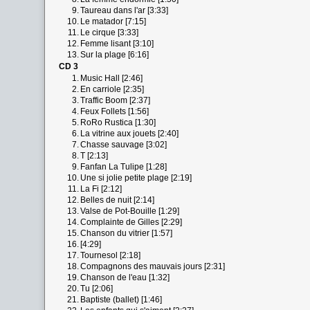
9.
Taureau dans l'ar [3:33]
10.
Le matador [7:15]
11.
Le cirque [3:33]
12.
Femme lisant [3:10]
13.
Sur la plage [6:16]
CD 3
1.
Music Hall [2:46]
2.
En carriole [2:35]
3.
Traffic Boom [2:37]
4.
Feux Follets [1:56]
5.
RoRo Rustica [1:30]
6.
La vitrine aux jouets [2:40]
7.
Chasse sauvage [3:02]
8.
T [2:13]
9.
Fanfan La Tulipe [1:28]
10.
Une si jolie petite plage [2:19]
11.
La Fi [2:12]
12.
Belles de nuit [2:14]
13.
Valse de Pot-Bouille [1:29]
14.
Complainte de Gilles [2:29]
15.
Chanson du vitrier [1:57]
16.
[4:29]
17.
Tournesol [2:18]
18.
Compagnons des mauvais jours [2:31]
19.
Chanson de l'eau [1:32]
20.
Tu [2:06]
21.
Baptiste (ballet) [1:46]