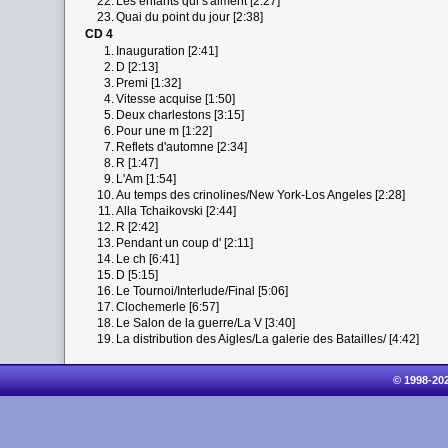
22.
Les enfants qui s'aiment [2:27]
23.
Quai du point du jour [2:38]
CD 4
1.
Inauguration [2:41]
2.
D [2:13]
3.
Premi [1:32]
4.
Vitesse acquise [1:50]
5.
Deux charlestons [3:15]
6.
Pour une m [1:22]
7.
Reflets d'automne [2:34]
8.
R [1:47]
9.
L'Am [1:54]
10.
Au temps des crinolines/New York-Los Angeles [2:28]
11.
Alla Tchaikovski [2:44]
12.
R [2:42]
13.
Pendant un coup d' [2:11]
14.
Le ch [6:41]
15.
D [5:15]
16.
Le Tournoi/Interlude/Final [5:06]
17.
Clochemerle [6:57]
18.
Le Salon de la guerre/La V [3:40]
19.
La distribution des Aigles/La galerie des Batailles/ [4:42]
© 1998-20