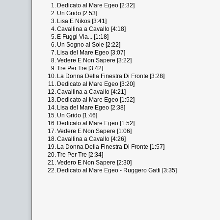
1.
Dedicato al Mare Egeo [2:32]
2.
Un Grido [2:53]
3.
Lisa E Nikos [3:41]
4.
Cavallina a Cavallo [4:18]
5.
E Fuggi Via... [1:18]
6.
Un Sogno al Sole [2:22]
7.
Lisa del Mare Egeo [3:07]
8.
Vedere E Non Sapere [3:22]
9.
Tre Per Tre [3:42]
10.
La Donna Della Finestra Di Fronte [3:28]
11.
Dedicato al Mare Egeo [3:20]
12.
Cavallina a Cavallo [4:21]
13.
Dedicato al Mare Egeo [1:52]
14.
Lisa del Mare Egeo [2:38]
15.
Un Grido [1:46]
16.
Dedicato al Mare Egeo [1:52]
17.
Vedere E Non Sapere [1:06]
18.
Cavallina a Cavallo [4:26]
19.
La Donna Della Finestra Di Fronte [1:57]
20.
Tre Per Tre [2:34]
21.
Vedero E Non Sapere [2:30]
22.
Dedicato al Mare Egeo - Ruggero Gatti [3:35]