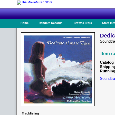
Home
Random Records!
Browse Store
Store Inf
Dedic
Soundtr
Item c
Catalog 
Shippin
Running
Soundtra
Tracklisting